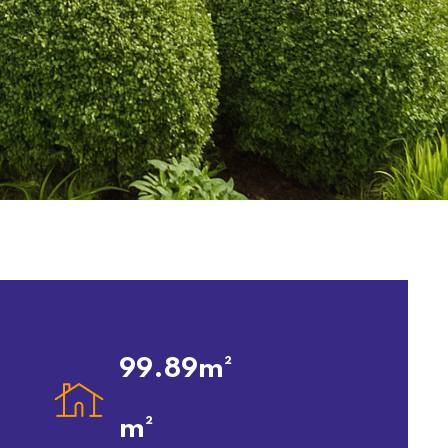
99.89m²
m²